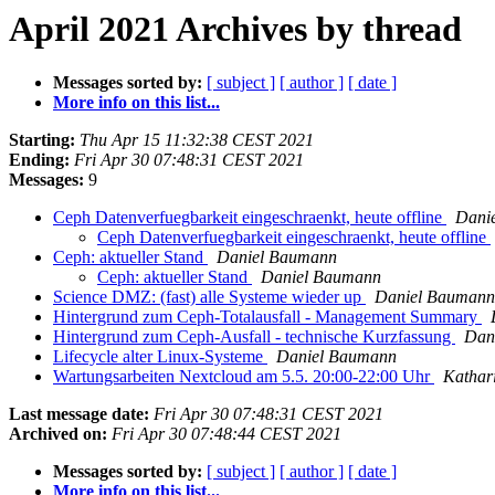
April 2021 Archives by thread
Messages sorted by:
[ subject ]
[ author ]
[ date ]
More info on this list...
Starting:
Thu Apr 15 11:32:38 CEST 2021
Ending:
Fri Apr 30 07:48:31 CEST 2021
Messages:
9
Ceph Datenverfuegbarkeit eingeschraenkt, heute offline
Dani
Ceph Datenverfuegbarkeit eingeschraenkt, heute offline
Ceph: aktueller Stand
Daniel Baumann
Ceph: aktueller Stand
Daniel Baumann
Science DMZ: (fast) alle Systeme wieder up
Daniel Baumann
Hintergrund zum Ceph-Totalausfall - Management Summary
Hintergrund zum Ceph-Ausfall - technische Kurzfassung
Dan
Lifecycle alter Linux-Systeme
Daniel Baumann
Wartungsarbeiten Nextcloud am 5.5. 20:00-22:00 Uhr
Kathar
Last message date:
Fri Apr 30 07:48:31 CEST 2021
Archived on:
Fri Apr 30 07:48:44 CEST 2021
Messages sorted by:
[ subject ]
[ author ]
[ date ]
More info on this list...