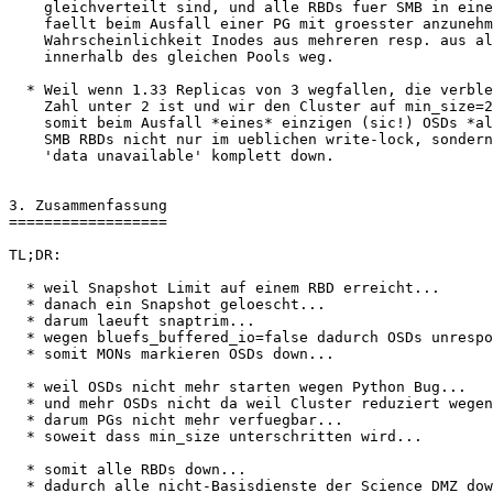
    gleichverteilt sind, und alle RBDs fuer SMB in einem Pool sind,

    faellt beim Ausfall einer PG mit groesster anzunehmender

    Wahrscheinlichkeit Inodes aus mehreren resp. aus allen RBDs

    innerhalb des gleichen Pools weg.

  * Weil wenn 1.33 Replicas von 3 wegfallen, die verbleibende Replica-

    Zahl unter 2 ist und wir den Cluster auf min_size=2 haben, sind

    somit beim Ausfall *eines* einzigen (sic!) OSDs *alle* (sic!)

    SMB RBDs nicht nur im ueblichen write-lock, sondern weil

    'data unavailable' komplett down.

3. Zusammenfassung

==================

TL;DR:

  * weil Snapshot Limit auf einem RBD erreicht...

  * danach ein Snapshot geloescht...

  * darum laeuft snaptrim...

  * wegen bluefs_buffered_io=false dadurch OSDs unresponsive...

  * somit MONs markieren OSDs down...

  * weil OSDs nicht mehr starten wegen Python Bug...

  * und mehr OSDs nicht da weil Cluster reduziert wegen RZ-Umzug...

  * darum PGs nicht mehr verfuegbar...

  * soweit dass min_size unterschritten wird...

  * somit alle RBDs down...

  * dadurch alle nicht-Basisdienste der Science DMZ down...
