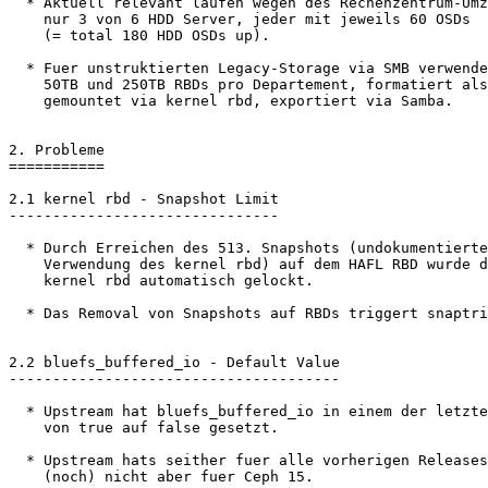
  * Aktuell relevant laufen wegen des Rechenzentrum-Umzuges

    nur 3 von 6 HDD Server, jeder mit jeweils 60 OSDs

    (= total 180 HDD OSDs up).

  * Fuer unstruktierten Legacy-Storage via SMB verwenden wir zwischen

    50TB und 250TB RBDs pro Departement, formatiert als ext4,

    gemountet via kernel rbd, exportiert via Samba.

2. Probleme

===========

2.1 kernel rbd - Snapshot Limit

-------------------------------

  * Durch Erreichen des 513. Snapshots (undokumentiertes Hardlimit bei

    Verwendung des kernel rbd) auf dem HAFL RBD wurde dieses fuer den

    kernel rbd automatisch gelockt.

  * Das Removal von Snapshots auf RBDs triggert snaptrim auf den OSDs.

2.2 bluefs_buffered_io - Default Value

--------------------------------------

  * Upstream hat bluefs_buffered_io in einem der letzten Point Releases

    von true auf false gesetzt.

  * Upstream hats seither fuer alle vorherigen Releases wieder reverted,

    (noch) nicht aber fuer Ceph 15.
