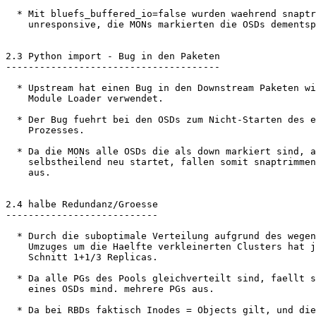
  * Mit bluefs_buffered_io=false wurden waehrend snaptrim die OSDs

    unresponsive, die MONs markierten die OSDs dementsprechend als down.

2.3 Python import - Bug in den Paketen

--------------------------------------

  * Upstream hat einen Bug in den Downstream Paketen wie Ceph den Python

    Module Loader verwendet.

  * Der Bug fuehrt bei den OSDs zum Nicht-Starten des eigentlichen

    Prozesses.

  * Da die MONs alle OSDs die als down markiert sind, automatisch weil

    selbstheilend neu startet, fallen somit snaptrimmende OSDs komplett

    aus.

2.4 halbe Redundanz/Groesse

---------------------------

  * Durch die suboptimale Verteilung aufgrund des wegen Rechenzentrum-

    Umzuges um die Haelfte verkleinerten Clusters hat jeder Host im

    Schnitt 1+1/3 Replicas.

  * Da alle PGs des Pools gleichverteilt sind, faellt somit beim Ausfall

    eines OSDs mind. mehrere PGs aus.

  * Da bei RBDs faktisch Inodes = Objects gilt, und diese ueber die PGs
