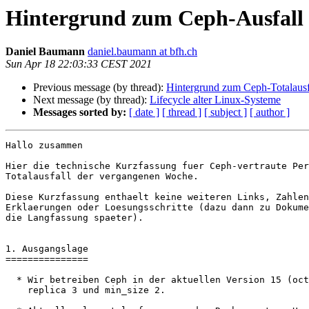
Hintergrund zum Ceph-Ausfall 
Daniel Baumann
daniel.baumann at bfh.ch
Sun Apr 18 22:03:33 CEST 2021
Previous message (by thread):
Hintergrund zum Ceph-Totalaus
Next message (by thread):
Lifecycle alter Linux-Systeme
Messages sorted by:
[ date ]
[ thread ]
[ subject ]
[ author ]
Hallo zusammen

Hier die technische Kurzfassung fuer Ceph-vertraute Per
Totalausfall der vergangenen Woche.

Diese Kurzfassung enthaelt keine weiteren Links, Zahlen
Erklaerungen oder Loesungsschritte (dazu dann zu Dokume
die Langfassung spaeter).

1. Ausgangslage

===============

  * Wir betreiben Ceph in der aktuellen Version 15 (octopus) mit

    replica 3 und min_size 2.
