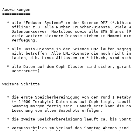
Auswirkungen

============

  * alle "Enduser-Systeme" in der Science DMZ (*.bfh.science) sind

    offline: z.B. alle Number Cruncher-Dienste, viele Web- und

    Datenbankserver, Nextcloud sowie alle SMB Shares (P:\LFE) und

    viele weitere kleinere Dienste stehen im Moment nicht zur

    Verfuegung.

  * alle Basis-Dienste in der Science DMZ laufen segregiert und sind

    nicht betroffen. Alle LNI-Dienste die noch nicht in der Science DMZ

    laufen, d.h. Linux-Altlasten in *.bfh.ch, sind nicht betroffen.

  * alle Daten auf dem Ceph Cluster sind sicher, garantiert (haben wir

    ueberprueft).

Weitere Schritte

================

  * die erste Speicherbereinigung von dem rund 1 Petabyte

    (= 1'000 Terabyte) Daten das auf Ceph liegt, laeuft und wird ca.

    Samstag morgen fertig sein. Danach erst kann die notwendige

    Loeschung von alten Snapshots erfolgen.

  * die zweite Speicherbereinigung laeuft ca. bis Sonntag Mittag.

  * voraussichtlich im Verlauf des Sonntag Abends sind alle Systeme
