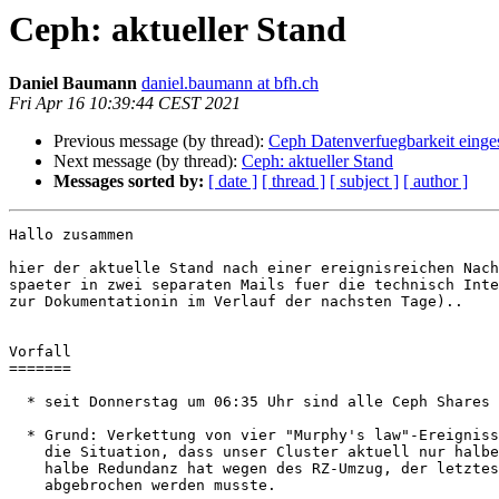
Ceph: aktueller Stand
Daniel Baumann
daniel.baumann at bfh.ch
Fri Apr 16 10:39:44 CEST 2021
Previous message (by thread):
Ceph Datenverfuegbarkeit einges
Next message (by thread):
Ceph: aktueller Stand
Messages sorted by:
[ date ]
[ thread ]
[ subject ]
[ author ]
Hallo zusammen

hier der aktuelle Stand nach einer ereignisreichen Nach
spaeter in zwei separaten Mails fuer die technisch Inte
zur Dokumentationin im Verlauf der nachsten Tage)..

Vorfall

=======

  * seit Donnerstag um 06:35 Uhr sind alle Ceph Shares offline.

  * Grund: Verkettung von vier "Murphy's law"-Ereignissen rund um

    die Situation, dass unser Cluster aktuell nur halbe Groesse/

    halbe Redundanz hat wegen des RZ-Umzug, der letztes Jahr mittendrin

    abgebrochen werden musste.
