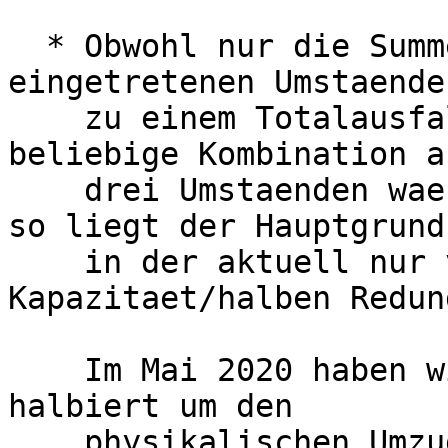
  * Obwohl nur die Summe aller vier gleichzeitig 
eingetretenen Umstaende

    zu einem Totalausfall fuehren konnte (jede 
beliebige Kombination au
    drei Umstaenden waere kein Problem gewesen), 
so liegt der Hauptgrund

    in der aktuell nur vorhandenen halben 
Kapazitaet/halben Redun
    Im Mai 2020 haben wir den Cluster temporaer 
halbiert um den

    physikalischen Umzug im Rechenzentrum in den 