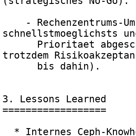
(strategisches No-Go).

    - Rechenzentrums-Umzug kann 
schnellstmoeglichsts un
      Prioritaet abgeschlossen werden (braucht 
trotzdem Risikoakzeptanz
      bis dahin).

3. Lessons Learned

==================

  * Internes Ceph-Knowhow ist vorhanden und zahlt 