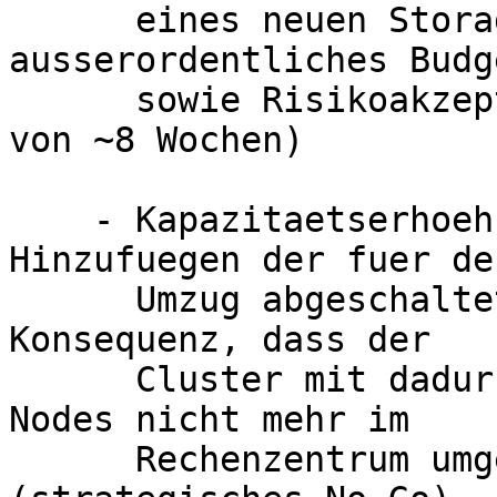
      eines neuen Storage Nodes (braucht 
ausserordentliches Budge
      sowie Risikoakzeptanz waehrend Lieferzeit 
von ~8 Wochen)

    - Kapazitaetserhoehung des Clusters durch 
Hinzufuegen der fuer den
      Umzug abgeschalteten Storage Nodes mit der 
Konsequenz, dass der

      Cluster mit dadurch >50% benutzen Storage 
Nodes nicht mehr im

      Rechenzentrum umgezogen werden kann 