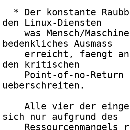
  * Der konstante Raubbau der letzten 15 Monate an 
den Linux-Diensten

    was Mensch/Maschinen/Zeit angeht hat ein 
bedenkliches Ausmass

    erreicht, faengt an sich zu raechen und droht 
den kritischen

    Point-of-no-Return in Kuerze zu 
ueberschreiten.

    Alle vier der eingetretenen Umstaende haben 
sich nur aufgrund des

    Ressourcenmangels realisiert. Im Normalfall 