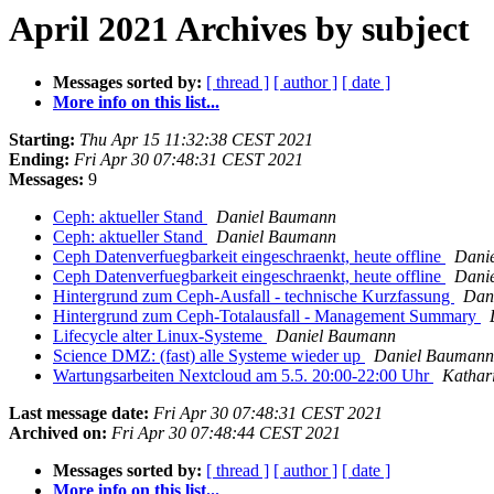
April 2021 Archives by subject
Messages sorted by:
[ thread ]
[ author ]
[ date ]
More info on this list...
Starting:
Thu Apr 15 11:32:38 CEST 2021
Ending:
Fri Apr 30 07:48:31 CEST 2021
Messages:
9
Ceph: aktueller Stand
Daniel Baumann
Ceph: aktueller Stand
Daniel Baumann
Ceph Datenverfuegbarkeit eingeschraenkt, heute offline
Dani
Ceph Datenverfuegbarkeit eingeschraenkt, heute offline
Dani
Hintergrund zum Ceph-Ausfall - technische Kurzfassung
Dan
Hintergrund zum Ceph-Totalausfall - Management Summary
Lifecycle alter Linux-Systeme
Daniel Baumann
Science DMZ: (fast) alle Systeme wieder up
Daniel Baumann
Wartungsarbeiten Nextcloud am 5.5. 20:00-22:00 Uhr
Kathar
Last message date:
Fri Apr 30 07:48:31 CEST 2021
Archived on:
Fri Apr 30 07:48:44 CEST 2021
Messages sorted by:
[ thread ]
[ author ]
[ date ]
More info on this list...