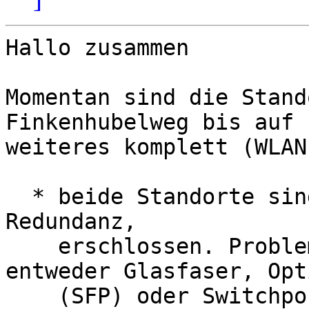
Hallo zusammen

Momentan sind die Stand
Finkenhubelweg bis auf

weiteres komplett (WLAN
  * beide Standorte sind via Murtenstrasse, ohne 
Redundanz,

    erschlossen. Problem ist auf Layer 2, d.h. 
entweder Glasfaser, Opti
    (SFP) oder Switchport kaputt.
