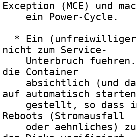
Exception (MCE) und mach
    ein Power-Cycle.

  * Ein (unfreiwilliger) Reboot per-se wuerde 
nicht zum Service-

    Unterbruch fuehren. Allerdings sind bei uns 
die Container

    absichtlich (und das ist auch gut so) nicht 
auf automatisch starten

    gestellt, so dass im Falle eines ungeplanten 
Reboots (Stromausfall

    oder aehnliches) zuerst Datenintegritaet auf 