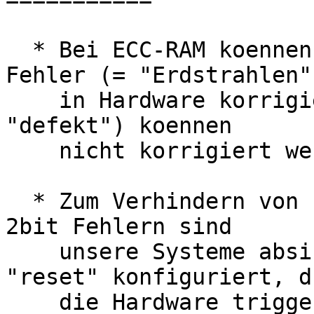
  * Bei ECC-RAM koennen dank Pruefsummen 1bit 
Fehler (= "Erdstrahlen")
    in Hardware korrigiert werden, 2bit Fehler (= 
"defekt") koennen

    nicht korrigiert werden.

  * Zum Verhindern von stiller Datenkorruption bei 
2bit Fehlern sind

    unsere Systeme absichtlich praeventiv auf 
"reset" konfiguriert, d.
    die Hardware triggert eine Machine-Check-