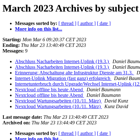
March 2023 Archives by subject
Messages sorted by:
[ thread ]
[ author ]
[ date ]
More info on this list...
Starting:
Mon Mar 6 09:20:37 CET 2023
Ending:
Thu Mar 23 13:40:49 CET 2023
Messages:
9
Abschluss Nacharbeiten Internet-Uplink (19.3.)
Daniel Baum
Abschluss Nacharbeiten Internet-Uplink (19.3.)
Daniel Baum
Erinnerung: Abschaltung alte Infrastruktur Dienste am 31.3.
D
Internet-Uplink Migration (fast ganz) erfolgreich
Daniel Bau
Internetunterbruch durch Upgrade/Wechsel Internet-Uplink (12
Nextcloud offline bis heute Abend
Daniel Baumann
Nextcloud offline bis heute Abend
Daniel Baumann
Nextcloud Wartungsarbeiten (10./11. März)
David Kunz
Nextcloud Wartungsarbeiten (10./11. März)
Kunz David
Last message date:
Thu Mar 23 13:40:49 CET 2023
Archived on:
Thu Mar 23 13:44:49 CET 2023
Messages sorted by:
[ thread ]
[ author ]
[ date ]
More info on this list...