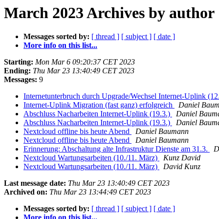
March 2023 Archives by author
Messages sorted by:
[ thread ]
[ subject ]
[ date ]
More info on this list...
Starting:
Mon Mar 6 09:20:37 CET 2023
Ending:
Thu Mar 23 13:40:49 CET 2023
Messages:
9
Internetunterbruch durch Upgrade/Wechsel Internet-Uplink (12
Internet-Uplink Migration (fast ganz) erfolgreich
Daniel Bau
Abschluss Nacharbeiten Internet-Uplink (19.3.)
Daniel Baum
Abschluss Nacharbeiten Internet-Uplink (19.3.)
Daniel Baum
Nextcloud offline bis heute Abend
Daniel Baumann
Nextcloud offline bis heute Abend
Daniel Baumann
Erinnerung: Abschaltung alte Infrastruktur Dienste am 31.3.
D
Nextcloud Wartungsarbeiten (10./11. März)
Kunz David
Nextcloud Wartungsarbeiten (10./11. März)
David Kunz
Last message date:
Thu Mar 23 13:40:49 CET 2023
Archived on:
Thu Mar 23 13:44:49 CET 2023
Messages sorted by:
[ thread ]
[ subject ]
[ date ]
More info on this list...