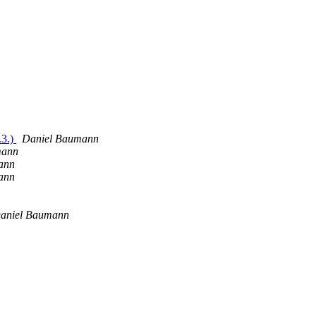
.3.)
Daniel Baumann
mann
ann
ann
aniel Baumann