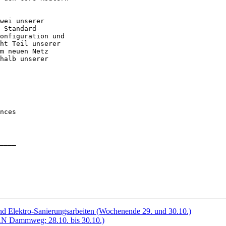
nces

____

nd Elektro-Sanierungsarbeiten (Wochenende 29. und 30.10.)
Dammweg; 28.10. bis 30.10.)