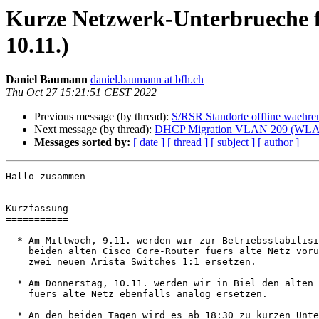
Kurze Netzwerk-Unterbrueche fu
10.11.)
Daniel Baumann
daniel.baumann at bfh.ch
Thu Oct 27 15:21:51 CEST 2022
Previous message (by thread):
S/RSR Standorte offline waehre
Next message (by thread):
DHCP Migration VLAN 209 (WLAN 
Messages sorted by:
[ date ]
[ thread ]
[ subject ]
[ author ]
Hallo zusammen

Kurzfassung

===========

  * Am Mittwoch, 9.11. werden wir zur Betriebsstabilisierung in Bern die

    beiden alten Cisco Core-Router fuers alte Netz voruebergehend durch

    zwei neuen Arista Switches 1:1 ersetzen.

  * Am Donnerstag, 10.11. werden wir in Biel den alten Cisco Core-Router

    fuers alte Netz ebenfalls analog ersetzen.

  * An den beiden Tagen wird es ab 18:30 zu kurzen Unterbruechen von
