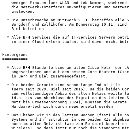
    wenigen Minuten fuer WLAN und LAN kommen, waehrend wir Subnetz-weise

    die Netzwerk-Interfaces umkonfigurieren und Netzwerk-Kabel

    umstecken.

  * Die Unterbrueche am Mittwoch 9.11. betreffen alle Standorte in Bern,

    Burgdorf und Zollikofen. Am Donnerstag 10.11. sind alle Standorte in

    Biel betroffen.

  * Alle BFH Services die auf IT-Services Servern betrieben werden oder

    in einer Cloud extern laufen, sind davon nicht betroffen.

Hintergrund

===========

  * Alle BFH Standorte sind am alten Cisco-Netz fuer LAN und WLAN

    angeschlossen und auf den beiden Core Routern (Cisco 6500)

    in Bern und Biel zusammengefasst.

  * Die beiden Geraete sind schon lange End-of-Life

    (Bern seit 2020, Biel seit 2016). Da die beiden Core-Router aber bis

    zum vollstaendigen Abbau des alten Netzes weilterlaufen muessen

    (d.h. bis zum Abschluss der Migration des letzten Standorts ins neue

    Netz bis Groessenordnung 2024), muessen die Gerate "temporaer"

    Hardware-technisch durch neue ersetzt werden.

  * Dazu haben wir in den letzten Wochen (fast) alle noch verbliebenen

    Systeme und Infrastruktur in den beiden RZs abgebaut/migriert was

    noch im alten Netz ist (wie zum Beispiel kuerzlich VPN und

    Wireless), so dass jetzt nur noch die Standorte mit den Core-Routern
