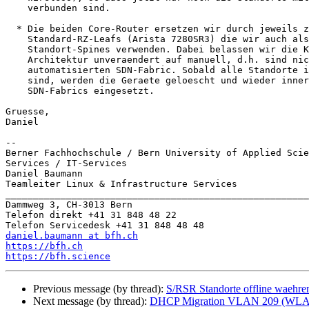
    verbunden sind.

  * Die beiden Core-Router ersetzen wir durch jeweils zwei unserer

    Standard-RZ-Leafs (Arista 7280SR3) die wir auch als Standard-

    Standort-Spines verwenden. Dabei belassen wir die Konfiguration und

    Architektur unveraendert auf manuell, d.h. sind nicht Teil unserer

    automatisierten SDN-Fabric. Sobald alle Standorte im neuen Netz

    sind, werden die Geraete geloescht und wieder innerhalb unserer

    SDN-Fabrics eingesetzt.

Gruesse,

Daniel

-- 

Berner Fachhochschule / Bern University of Applied Scie
Services / IT-Services

Daniel Baumann

Teamleiter Linux & Infrastructure Services

_______________________________________________________
Dammweg 3, CH-3013 Bern

Telefon direkt +41 31 848 48 22

daniel.baumann at bfh.ch
https://bfh.ch
https://bfh.science
Previous message (by thread):
S/RSR Standorte offline waehre
Next message (by thread):
DHCP Migration VLAN 209 (WLAN 