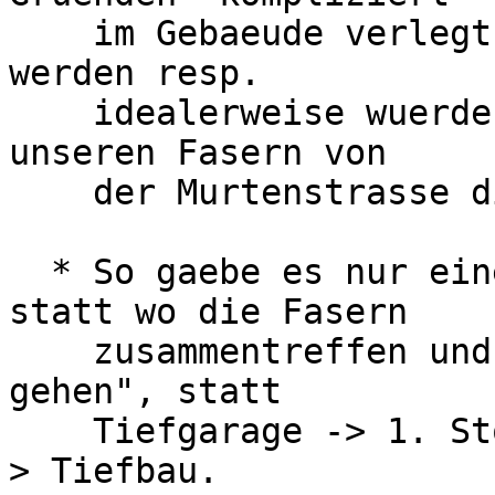
    im Gebaeude verlegt und sollten ueberdenkt 
werden resp.

    idealerweise wuerden die unibe Fasern mit 
unseren Fasern von

    der Murtenstrasse direkt zusammen-gespleisst.

  * So gaebe es nur einen Punkt in der Tiefgarage 
statt wo die Fasern

    zusammentreffen und "direkt unten durch 
gehen", statt

    Tiefgarage -> 1. Stock hoch -> Seitenausgang -
> Tiefbau.
