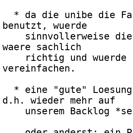
  * da die unibe die Fasern schon lange nicht mehr 
benutzt, wuerde

    sinnvollerweise die BFH diese uebernehmen, das 
waere sachlich

    richtig und wuerde (auf allen Seiten) einiges 
vereinfachen.

  * eine "gute" Loesung kriegen wir erst spaeter, 
d.h. wieder mehr auf

    unserem Backlog *seufz*

    oder anderst: ein Problem (fast) geloest, 