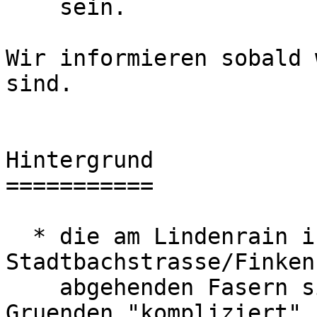
    sein.

Wir informieren sobald 
sind.

Hintergrund

===========

  * die am Lindenrain in Richtung 
Stadtbachstrasse/Finken
    abgehenden Fasern sind aus historischen 
Gruenden "kompliziert"
