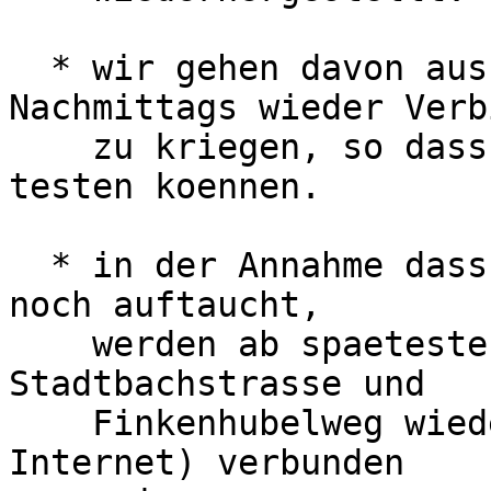
  * wir gehen davon aus, im Verlaufe des 
Nachmittags wieder Verb
    zu kriegen, so dass wir alle Geraete/Systeme 
testen koennen.

  * in der Annahme dass nichts unvorhergesehens 
noch auftaucht,

    werden ab spaetestens heute Abend 
Stadtbachstrasse und

    Finkenhubelweg wieder mit dem BFH Netz (und 
Internet) verbunden
