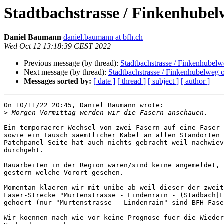
Stadtbachstrasse / Finkenhubel
Daniel Baumann
daniel.baumann at bfh.ch
Wed Oct 12 13:18:39 CEST 2022
Previous message (by thread):
Stadtbachstrasse / Finkenhubelw
Next message (by thread):
Stadtbachstrasse / Finkenhubelweg o
Messages sorted by:
[ date ]
[ thread ]
[ subject ]
[ author ]
On 10/11/22 20:45, Daniel Baumann wrote:

>
Ein temporaerer Wechsel von zwei-Fasern auf eine-Faser 
sowie ein Tausch saemtlicher Kabel an allen Standorten 
Patchpanel-Seite hat auch nichts gebracht weil nachwiev
durchgeht.

Bauarbeiten in der Region waren/sind keine angemeldet, 
gestern welche Vorort gesehen.

Momentan klaeren wir mit unibe ab weil dieser der zweit
Faser-Strecke "Murtenstrasse - Lindenrain - (Stadbach|F
gehoert (nur "Murtenstrasse - Lindenrain" sind BFH Fase
Wir koennen nach wie vor keine Prognose fuer die Wieder