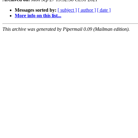
Messages sorted by:
[ subject ]
[ author ]
[ date ]
More info on this list...
This archive was generated by Pipermail 0.09 (Mailman edition).