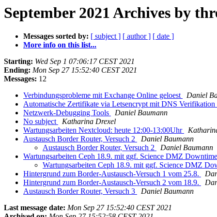
September 2021 Archives by thr
Messages sorted by:
[ subject ]
[ author ]
[ date ]
More info on this list...
Starting:
Wed Sep 1 07:06:17 CEST 2021
Ending:
Mon Sep 27 15:52:40 CEST 2021
Messages:
12
Verbindungsprobleme mit Exchange Online geloest
Daniel B
Automatische Zertifikate via Letsencrypt mit DNS Verifikation
Netzwerk-Debugging Tools
Daniel Baumann
No subject
Katharina Drexel
Wartungsarbeiten Nextcloud: heute 12:00-13:00Uhr
Katharin
Austausch Border Router, Versuch 2
Daniel Baumann
Austausch Border Router, Versuch 2
Daniel Baumann
Wartungsarbeiten Ceph 18.9. mit ggf. Science DMZ Downtim
Wartungsarbeiten Ceph 18.9. mit ggf. Science DMZ D
Hintergrund zum Border-Austausch-Versuch 1 vom 25.8.
Dan
Hintergrund zum Border-Austausch-Versuch 2 vom 18.9.
Dan
Austausch Border Router, Versuch 3
Daniel Baumann
Last message date:
Mon Sep 27 15:52:40 CEST 2021
Archived on:
Mon Sep 27 15:52:58 CEST 2021