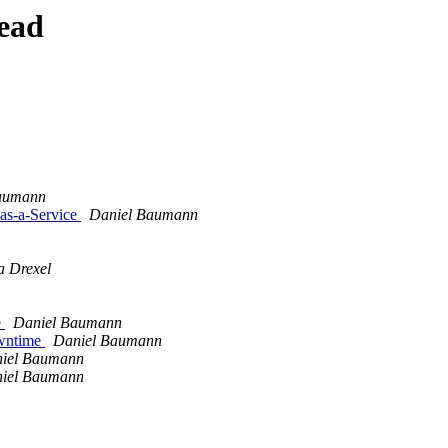
ead
aumann
 as-a-Service
Daniel Baumann
a Drexel
e
Daniel Baumann
owntime
Daniel Baumann
iel Baumann
iel Baumann