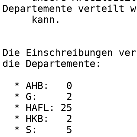
Departemente verteilt w
     kann.

Die Einschreibungen ver
die Departemente:

  * AHB:   0

  * G:     2

  * HAFL: 25

  * HKB:   2

  * S:     5
