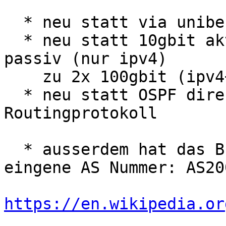
  * neu statt via unibe zu SWITCH direkt zu SWITCH

  * neu statt 10gbit aktiv (ipv4+ipv6) und 1gbit 
passiv (nur ipv4)

    zu 2x 100gbit (ipv4+ipv6) aktiv-aktiv.

  * neu statt OSPF direkt BGP als dynamisches 
Routingprotokoll

  * ausserdem hat das BFH Netzwerk nun eine 
eingene AS Nummer: AS200
https://en.wikipedia.or