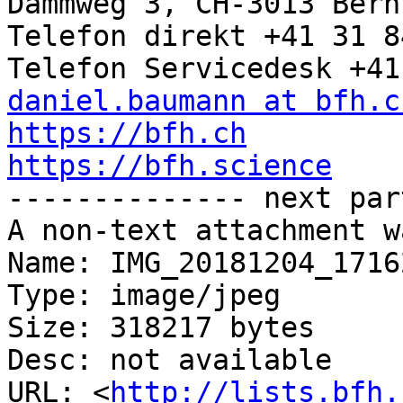
Dammweg 3, CH-3013 Bern

Telefon direkt +41 31 8
daniel.baumann at bfh.c
https://bfh.ch
https://bfh.science

-------------- next par
A non-text attachment w
Name: IMG_20181204_1716
Type: image/jpeg

Size: 318217 bytes

Desc: not available

URL: <
http://lists.bfh.