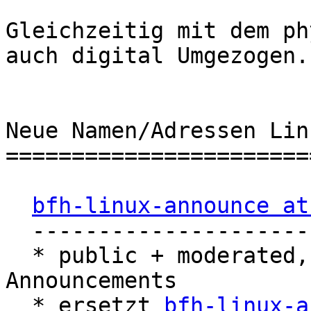
Gleichzeitig mit dem ph
auch digital Umgezogen.

Neue Namen/Adressen Lin
=======================
bfh-linux-announce at
  ------------------------------------

  * public + moderated, fuer "grosse" 
Announcements

  * ersetzt 
bfh-linux-a